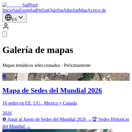
SatPixel
Inicio
SatZoom
SatPin
SatQuiz
SatAtlas
SatMap
Acerca de
ES
Galería de mapas
Mapas temáticos seleccionados · Próximamente
⚽
Mapa de Sedes del Mundial 2026
16 sedes en EE. UU., Mexico y Canada
2026
⚽
Jugar al Juego de Sedes del Mundial 2026 →
🏆 Sedes Historicas
del Mundial →
✈