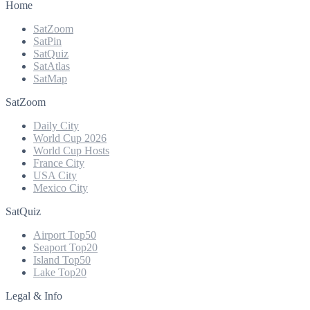
Home
SatZoom
SatPin
SatQuiz
SatAtlas
SatMap
SatZoom
Daily City
World Cup 2026
World Cup Hosts
France City
USA City
Mexico City
SatQuiz
Airport Top50
Seaport Top20
Island Top50
Lake Top20
Legal & Info