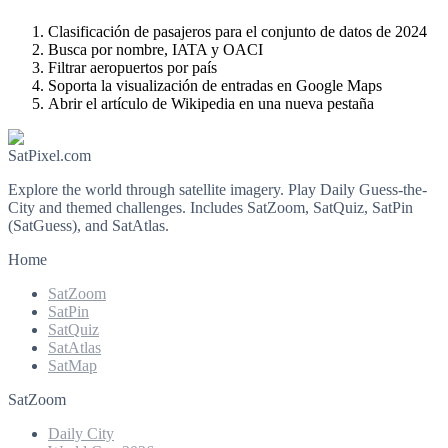
Clasificación de pasajeros para el conjunto de datos de 2024
Busca por nombre, IATA y OACI
Filtrar aeropuertos por país
Soporta la visualización de entradas en Google Maps
Abrir el artículo de Wikipedia en una nueva pestaña
SatPixel.com
Explore the world through satellite imagery. Play Daily Guess-the-
City and themed challenges. Includes SatZoom, SatQuiz, SatPin
(SatGuess), and SatAtlas.
Home
SatZoom
SatPin
SatQuiz
SatAtlas
SatMap
SatZoom
Daily City