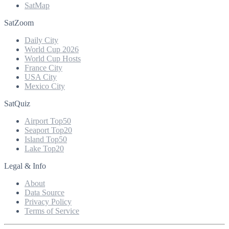
SatMap
SatZoom
Daily City
World Cup 2026
World Cup Hosts
France City
USA City
Mexico City
SatQuiz
Airport Top50
Seaport Top20
Island Top50
Lake Top20
Legal & Info
About
Data Source
Privacy Policy
Terms of Service