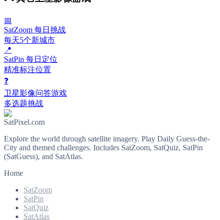
📅
SatZoom 每日挑战
每天5个新城市
📍
SatPin 每日定位
精准标注位置
❓
卫星影像问答游戏
多选题挑战
SatPixel.com
Explore the world through satellite imagery. Play Daily Guess-the-
City and themed challenges. Includes SatZoom, SatQuiz, SatPin
(SatGuess), and SatAtlas.
Home
SatZoom
SatPin
SatQuiz
SatAtlas