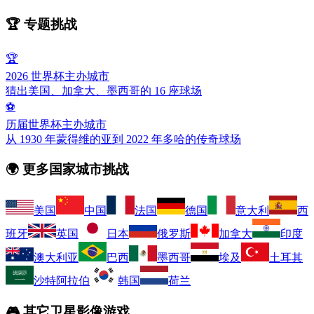
🏆
专题挑战
🏆
2026 世界杯主办城市
猜出美国、加拿大、墨西哥的 16 座球场
⚽
历届世界杯主办城市
从 1930 年蒙得维的亚到 2022 年多哈的传奇球场
🌍
更多国家城市挑战
美国
中国
法国
德国
意大利
西
班牙
英国
日本
俄罗斯
加拿大
印度
澳大利亚
巴西
墨西哥
埃及
土耳其
沙特阿拉伯
韩国
荷兰
🎮
其它卫星影像游戏