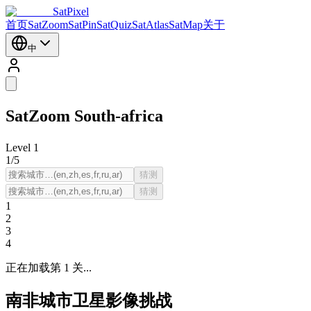
SatPixel
首页
SatZoom
SatPin
SatQuiz
SatAtlas
SatMap
关于
中
SatZoom
South-africa
Level
1
1
/
5
猜测
猜测
1
2
3
4
正在加载第 1 关...
南非城市卫星影像挑战