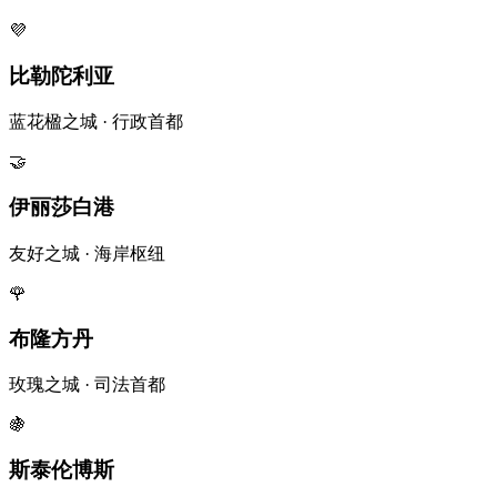
💜
比勒陀利亚
蓝花楹之城 · 行政首都
🤝
伊丽莎白港
友好之城 · 海岸枢纽
🌹
布隆方丹
玫瑰之城 · 司法首都
🍇
斯泰伦博斯