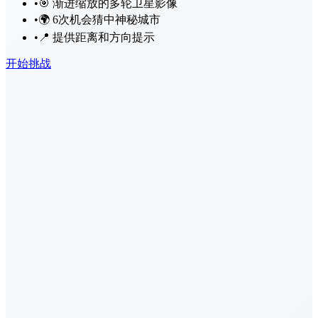
•
🎯 渐进缩放的多轮卫星影像
•
🌍 6次机会猜中神秘城市
•
📍 提供距离和方向提示
开始挑战