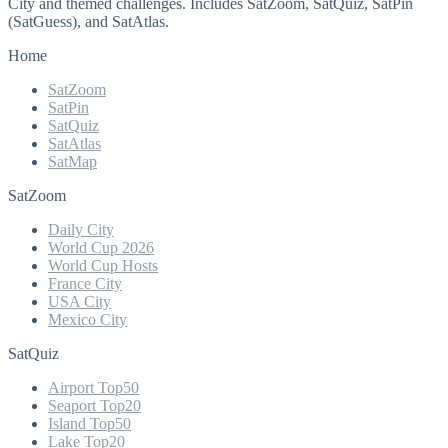
City and themed challenges. Includes SatZoom, SatQuiz, SatPin
(SatGuess), and SatAtlas.
Home
SatZoom
SatPin
SatQuiz
SatAtlas
SatMap
SatZoom
Daily City
World Cup 2026
World Cup Hosts
France City
USA City
Mexico City
SatQuiz
Airport Top50
Seaport Top20
Island Top50
Lake Top20